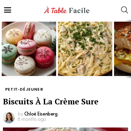
S
Menu
Latest
stories
PETIT-DÉJEUNER
Biscuits À La Crème Sure
by
Chloé Eisenberg
6 months ago