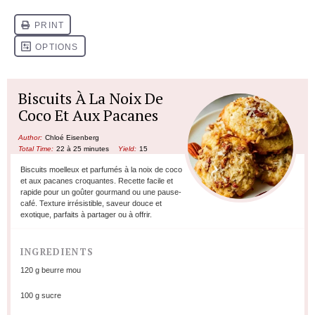
Biscuits À La Noix De
Coco Et Aux Pacanes
Author:
Chloé Eisenberg
Total Time:
22 à 25 minutes
Yield:
15
Biscuits moelleux et parfumés à la noix de coco
et aux pacanes croquantes. Recette facile et
rapide pour un goûter gourmand ou une pause-
café. Texture irrésistible, saveur douce et
exotique, parfaits à partager ou à offrir.
INGREDIENTS
120 g
beurre mou
100 g
sucre