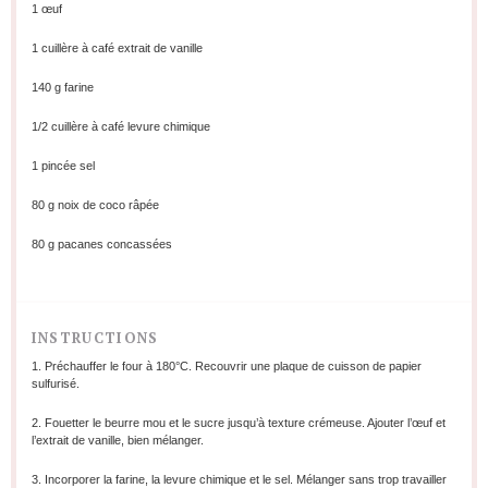
1
œuf
1
cuillère à café extrait de vanille
140 g
farine
1/2
cuillère à café levure chimique
1
pincée sel
80 g
noix de coco râpée
80 g
pacanes concassées
INSTRUCTIONS
1. Préchauffer le four à 180°C. Recouvrir une plaque de cuisson de papier
sulfurisé.
2. Fouetter le beurre mou et le sucre jusqu’à texture crémeuse. Ajouter l’œuf et
l’extrait de vanille, bien mélanger.
3. Incorporer la farine, la levure chimique et le sel. Mélanger sans trop travailler