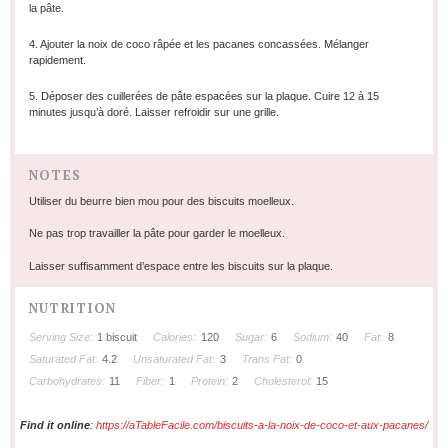
la pâte.
4. Ajouter la noix de coco râpée et les pacanes concassées. Mélanger
rapidement.
5. Déposer des cuillerées de pâte espacées sur la plaque. Cuire 12 à 15
minutes jusqu’à doré. Laisser refroidir sur une grille.
NOTES
Utiliser du beurre bien mou pour des biscuits moelleux.
Ne pas trop travailler la pâte pour garder le moelleux.
Laisser suffisamment d’espace entre les biscuits sur la plaque.
NUTRITION
Serving Size:
1 biscuit
Calories:
120
Sugar:
6
Sodium:
40
Fat:
8
Saturated Fat:
4.2
Unsaturated Fat:
3
Trans Fat:
0
Carbohydrates:
11
Fiber:
1
Protein:
2
Cholesterol:
15
Find it online
:
https://aTableFacile.com/biscuits-a-la-noix-de-coco-et-aux-pacanes/