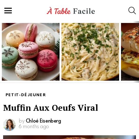
S
Menu
Latest
stories
PETIT-DÉJEUNER
Muffin Aux Oeufs Viral
by
Chloé Eisenberg
6 months ago