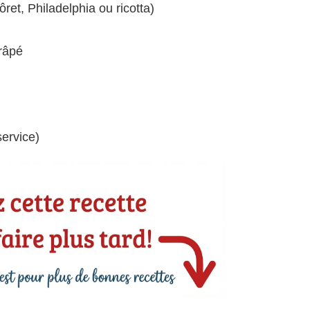
ret, Philadelphia ou ricotta)
râpé
service)