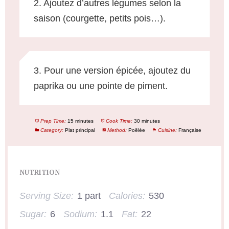
2. Ajoutez d’autres légumes selon la
saison (courgette, petits pois…).
3. Pour une version épicée, ajoutez du
paprika ou une pointe de piment.
Prep Time:
15 minutes
Cook Time:
30 minutes
Category:
Plat principal
Method:
Poêlée
Cuisine:
Française
NUTRITION
Serving Size:
1 part
Calories:
530
Sugar:
6
Sodium:
1.1
Fat:
22